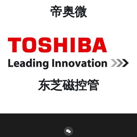
帝奥微
东芝磁控管