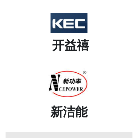
 开益禧
新洁能