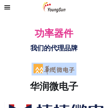
主页
关于公司
功率器件
产品中心
我们的代理品牌
解决方案
MCU&CPU&FPGA
传感器
参考方案
传感器应用
存储产品
编辑器
人才招聘
冰箱
华润微电子
功率器件
人机互交界面
洗衣机
联系我们
输入输出
方案设计
卫浴
被动器件
案例展示